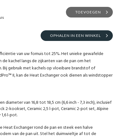
TOEVOEGEN
uis
OPHALEN IN EEN WINKEL
iciëntie van uw fornuis tot 25%. Het unieke gewafelde
 de kachel langs de zijkanten van de pan om het
 Bij gebruik met kachels op vloeibare brandstof of
dPro™ II, kan de Heat Exchanger ook dienen als windstopper
n diameter van 16,8 tot 18,5 cm (6,6 inch - 7,3 inch), inclusief
ck 2-kookset, Ceramic 2,5 l-pot, Ceramic 2-pot set, Alpine
1,6 l-pot.
 de Heat Exchanger rond de pan en steek een halve
odem van de pan uit. Stel het duimwieltje af tot de