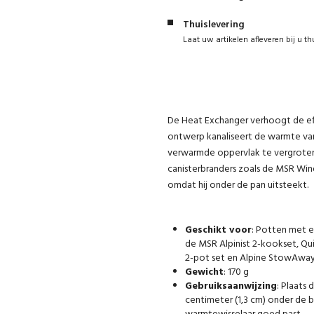
Thuislevering
Laat uw artikelen afleveren bij u th
De Heat Exchanger verhoogt de eff
ontwerp kanaliseert de warmte van
verwarmde oppervlak te vergroten.
canisterbranders zoals de MSR Win
omdat hij onder de pan uitsteekt.
Geschikt voor
: Potten met ee
de MSR Alpinist 2-kookset, Qui
2-pot set en Alpine StowAway 
Gewicht
: 170 g
Gebruiksaanwijzing
: Plaats
centimeter (1,3 cm) onder de b