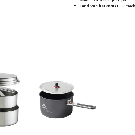
warmtewisselaar goed past.
Land van herkomst
: Gemaakt