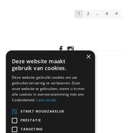
1
2
...
4
×
Deze website maakt
gebruik van cookies.
KLANTENSERVICE
Deze website gebruikt cookies om uw
gebruikerservaring te verbeteren. Door
onze website te gebruiken, stemt u in met
alle cookies in overeenstemming met ons
Cookiebeleid.
Lees verder
STRIKT NOODZAKELIJK
PRESTATIE
TARGETING