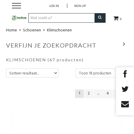
LOG IN
SIGN UP
0
Home
>
Schoenen
>
Klimschoenen
Cadeaubon
VERFIJN JE ZOEKOPDRACHT
Tenten
KLIMSCHOENEN
(67 producten)
Slaapuitrusting
Rugzakken
1
2
...
4
Keuken
Voeding
Klimmen