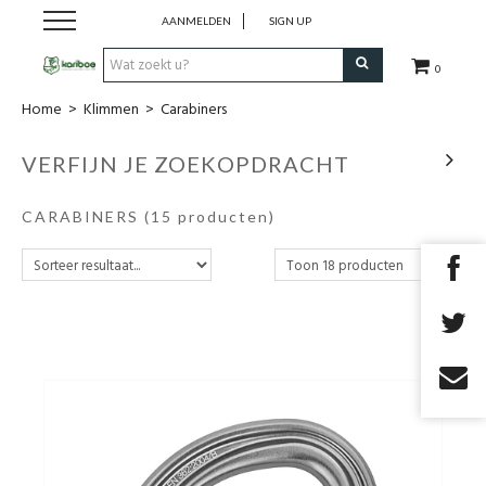
AANMELDEN
SIGN UP
0
Home
>
Klimmen
>
Carabiners
Cadeaubon
VERFIJN JE ZOEKOPDRACHT
Tenten
CARABINERS
(15 producten)
Slaapuitrusting
Rugzakken
Keuken
Voeding
Klimmen