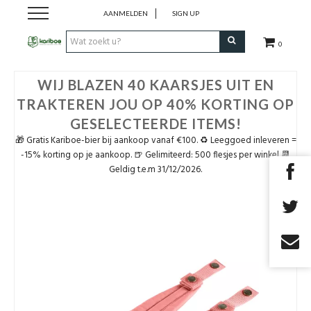
AANMELDEN
SIGN UP
0
Cadeaubon
WIJ BLAZEN 40 KAARSJES UIT EN
TRAKTEREN JOU OP 40% KORTING OP
Tenten
GESELECTEERDE ITEMS!
🎁 Gratis Kariboe-bier bij aankoop vanaf €100. ♻️ Leeggoed inleveren =
Slaapuitrusting
-15% korting op je aankoop. 🍺 Gelimiteerd: 500 flesjes per winkel 📆
Geldig t.e.m 31/12/2026.
Rugzakken
Keuken
Voeding
Klimmen