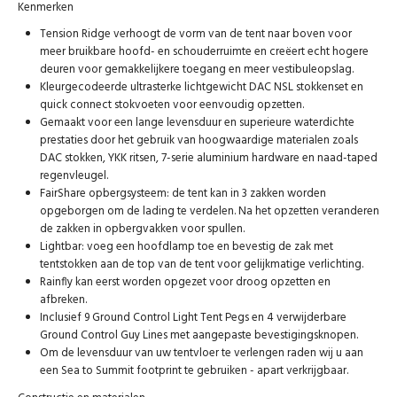
Kenmerken
Tension Ridge verhoogt de vorm van de tent naar boven voor
meer bruikbare hoofd- en schouderruimte en creëert echt hogere
deuren voor gemakkelijkere toegang en meer vestibuleopslag.
Kleurgecodeerde ultrasterke lichtgewicht DAC NSL stokkenset en
quick connect stokvoeten voor eenvoudig opzetten.
Gemaakt voor een lange levensduur en superieure waterdichte
prestaties door het gebruik van hoogwaardige materialen zoals
DAC stokken, YKK ritsen, 7-serie aluminium hardware en naad-taped
regenvleugel.
FairShare opbergsysteem: de tent kan in 3 zakken worden
opgeborgen om de lading te verdelen. Na het opzetten veranderen
de zakken in opbergvakken voor spullen.
Lightbar: voeg een hoofdlamp toe en bevestig de zak met
tentstokken aan de top van de tent voor gelijkmatige verlichting.
Rainfly kan eerst worden opgezet voor droog opzetten en
afbreken.
Inclusief 9 Ground Control Light Tent Pegs en 4 verwijderbare
Ground Control Guy Lines met aangepaste bevestigingsknopen.
Om de levensduur van uw tentvloer te verlengen raden wij u aan
een Sea to Summit footprint te gebruiken - apart verkrijgbaar.