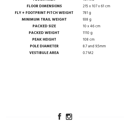
FLOOR DIMENSIONS
215 x 107 x 61 cm
FLY + FOOTPRINT PITCH WEIGHT
781 g
MINIMUM TRAIL WEIGHT
938 g
PACKED SIZE
10 x 46 cm
PACKED WEIGHT
1110 g
PEAK HEIGHT
108 cm
POLE DIAMETER
8.7 and 9.5mm
VESTIBULE AREA
0.7 M2