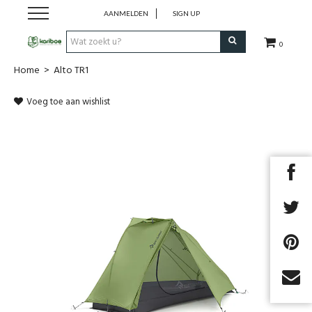
AANMELDEN
SIGN UP
0
Home
>
Alto TR1
Cadeaubon
Voeg toe aan wishlist
Tenten
Slaapuitrusting
Rugzakken
Keuken
Voeding
Next
Klimmen