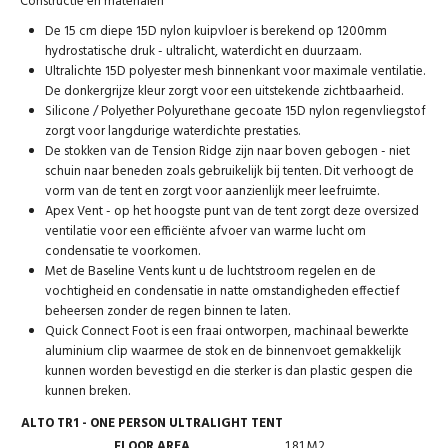
Constructie en materialen
De 15 cm diepe 15D nylon kuipvloer is berekend op 1200mm
hydrostatische druk - ultralicht, waterdicht en duurzaam.
Ultralichte 15D polyester mesh binnenkant voor maximale ventilatie.
De donkergrijze kleur zorgt voor een uitstekende zichtbaarheid.
Silicone / Polyether Polyurethane gecoate 15D nylon regenvliegstof
zorgt voor langdurige waterdichte prestaties.
De stokken van de Tension Ridge zijn naar boven gebogen - niet
schuin naar beneden zoals gebruikelijk bij tenten. Dit verhoogt de
vorm van de tent en zorgt voor aanzienlijk meer leefruimte.
Apex Vent - op het hoogste punt van de tent zorgt deze oversized
ventilatie voor een efficiënte afvoer van warme lucht om
condensatie te voorkomen.
Met de Baseline Vents kunt u de luchtstroom regelen en de
vochtigheid en condensatie in natte omstandigheden effectief
beheersen zonder de regen binnen te laten.
Quick Connect Foot is een fraai ontworpen, machinaal bewerkte
aluminium clip waarmee de stok en de binnenvoet gemakkelijk
kunnen worden bevestigd en die sterker is dan plastic gespen die
kunnen breken.
ALTO TR1 - ONE PERSON ULTRALIGHT TENT
FLOOR AREA
1.81 M2