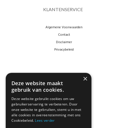
KLANTENSERVICE
Algemene Voorwaarden
Contact
Disclaimer
Privacybeleid
×
Deze website maakt
gebruik van cookies.
Deze website gebruikt cookies om uw
gebruikerservaring te verbeteren. Door
NEWSLETTER
onze website te gebruiken, stemt u in met
alle cookies in overeenstemming met ons
Cookiebeleid.
Lees verder
Blijf op de hoogte