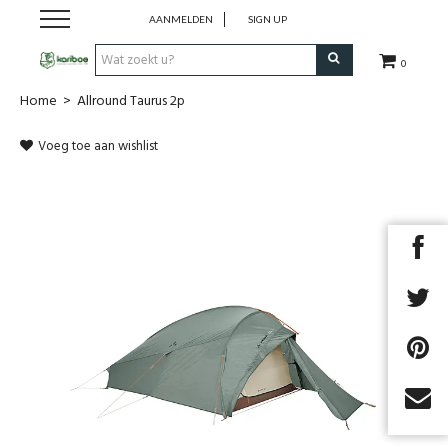
AANMELDEN
SIGN UP
0
Home
>
Allround Taurus 2p
Cadeaubon
Voeg toe aan wishlist
Tenten
Slaapuitrusting
Rugzakken
Keuken
Voeding
Next
Klimmen