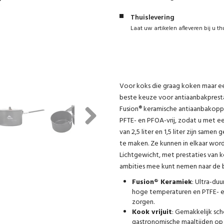
Thuislevering
Laat uw artikelen afleveren bij u th
Voor koks die graag koken maar e
beste keuze voor antiaanbakpresta
Fusion® keramische antiaanbakopper
PFTE- en PFOA-vrij, zodat u met ee
Next
van 2,5 liter en 1,5 liter zijn same
te maken. Ze kunnen in elkaar wor
Lichtgewicht, met prestaties van k
ambities mee kunt nemen naar de 
Fusion® Keramiek
: Ultra-du
hoge temperaturen en PTFE- en
zorgen.
Kook vrijuit
: Gemakkelijk sc
gastronomische maaltijden op