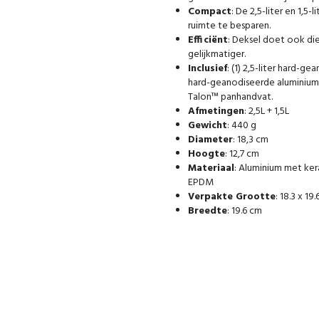
Compact
: De 2,5-liter en 1,
ruimte te besparen.
Efficiënt
: Deksel doet ook di
gelijkmatiger.
Inclusief
: (1) 2,5-liter hard-g
hard-geanodiseerde aluminium p
Talon™ panhandvat.
Afmetingen
: 2,5L + 1,5L
Gewicht
: 440 g
Diameter
: 18,3 cm
Hoogte
: 12,7 cm
Materiaal
: Aluminium met kera
EPDM
Verpakte Grootte
: 18.3 x 19
Breedte
: 19.6 cm