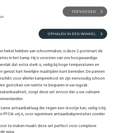
TOEVOEGEN
uis
OPHALEN IN EEN WINKEL
en hekel hebben aan schoonmaken, is deze 2-potenset de
ties in het kamp. Hij is voorzien van ons hoogwaardige
vlak dat extra sterk is, veilig bij hoge temperaturen en
n gerust hart heerlijke maaltijden kunt bereiden. De pannen
n geschikt voor allerlei kampeerkost en zijn eenvoudig schoon
den gestoken om ruimte te besparen in uw rugzak.
eukenkwaliteit, zorgt deze set ervoor dat u uw culinaire
binnenlanden.
urzame antiaanbaklaag die tegen een stootje kan, veilig is bij
 PFOA-vrij is, voor superieure antiaanbakprestaties zonder
hoon te maken maakt deze set perfect voor complexe
 de weg.