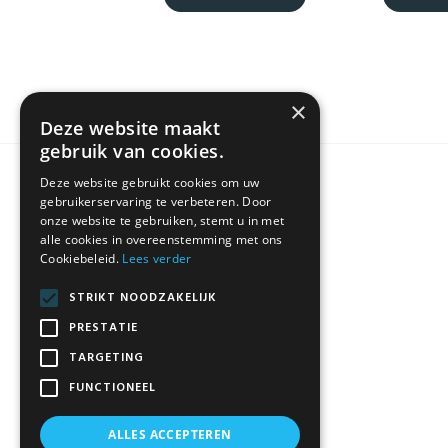
×
Deze website maakt
gebruik van cookies.
Deze website gebruikt cookies om uw
KLANTENSERVICE
gebruikerservaring te verbeteren. Door
onze website te gebruiken, stemt u in met
alle cookies in overeenstemming met ons
Cookiebeleid.
Lees verder
Algemene Voorwaarden
Contact
STRIKT NOODZAKELIJK
Disclaimer
PRESTATIE
Privacybeleid
TARGETING
FUNCTIONEEL
ALLES ACCEPTEREN