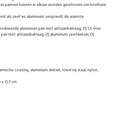
5-liter pannen kunnen in elkaar worden geschoven om kostbare
enst als zeef en aluminium verspreidt de warmte
eanodiseerde aluminium pan met antiaanbaklaag, (1) 1,5-liter
an met antiaanbaklaag, (1) aluminium zeefdeksel, (1)
mische coating, aluminium deksel, roestvrij staal, nylon,
.6 x 12.7 cm