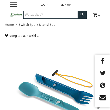
LOG IN
SIGN UP
0
Home
>
Switch Spork Utensil Set
Cadeaubon
Voeg toe aan wishlist
Tenten
Slaapuitrusting
Rugzakken
Keuken
Voeding
Klimmen