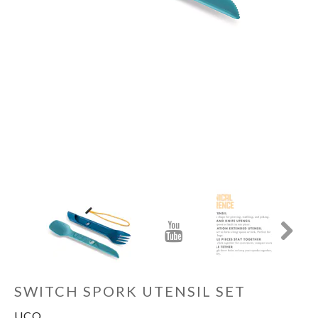
Next
Schoenen
Kleding
Varia
Promo
Next
SWITCH SPORK UTENSIL SET
UCO