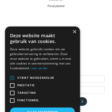
Privacybeleid
×
Deze website maakt
gebruik van cookies.
Deze website gebruikt cookies om uw
gebruikerservaring te verbeteren. Door
NEWSLETTER
onze website te gebruiken, stemt u in met
alle cookies in overeenstemming met ons
Cookiebeleid.
Lees verder
Blijf op de hoogte
STRIKT NOODZAKELIJK
PRESTATIE
TARGETING
FUNCTIONEEL
JA, HOU ME OP DE HOOGTE