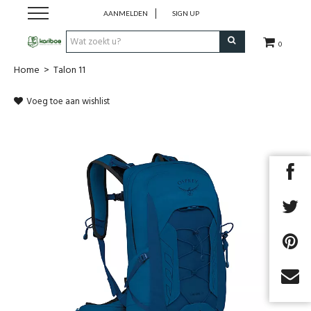
AANMELDEN
SIGN UP
0
Home
>
Talon 11
Cadeaubon
Voeg toe aan wishlist
Tenten
Slaapuitrusting
Rugzakken
Keuken
Voeding
Klimmen