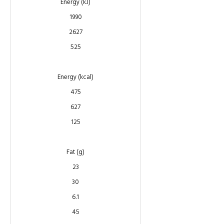
Energy (kJ)
1990
2627
525
Energy (kcal)
475
627
125
Fat (g)
23
30
6.1
45