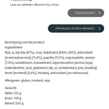
Laat uw artikelen afleveren bij u thuis
TOEVOEGEN
OPHALEN IN EEN WINKEL
Beschrijving van het product
Ingrediënten
Rijst, ui, kip (kip (87%), zout, stabilisator (E450, E451), antioxidant
(rozemarijnaroma)) (11,4%), paprika (11,1%), raapzaadolie, ananas
(7,4%), tarwebloem, maïszetmeel, kippenbouillon (aroma (soja),
maltodextrine, zout, gistextract, kip, ui, wortelextract, prei, kruiderij),
kerrie (mosterd) (0,8%), kruiderij, antioxidant (ascorbinezuur).
Allergenen: gluten, mosterd, soja.
Gewicht
Netto: 132 g
Bruto: 149 g
Bereid: 500 g