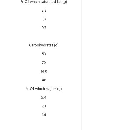
↳ Of which saturated fat (g)
2,8
3,7
0.7
Carbohydrates (g)
53
70
14.0
46
↳ Of which sugars (g)
5,4
7,1
1.4