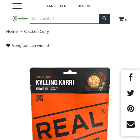
AANMELDEN
SIGN UP
0
Home
>
Chicken Curry
Cadeaubon
Voeg toe aan wishlist
Tenten
Slaapuitrusting
Rugzakken
Keuken
Voeding
Next
Klimmen