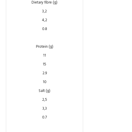
Dietary fibre (g)
3,2
4,2
0.8
Protein (g)
11
15
2.9
10
Salt (g)
2,5
3,3
0.7