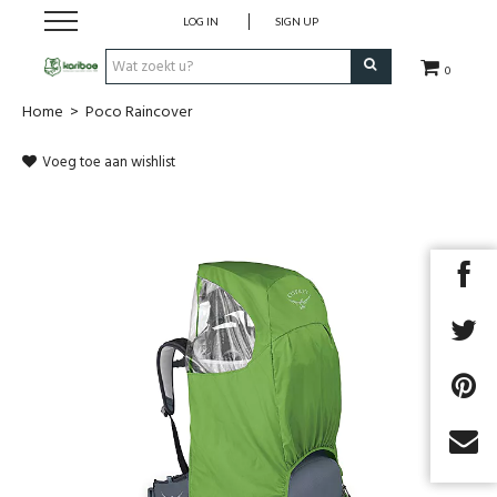
LOG IN
SIGN UP
0
Home
>
Poco Raincover
Cadeaubon
Voeg toe aan wishlist
Tenten
Slaapuitrusting
Rugzakken
Keuken
Voeding
Next
Klimmen