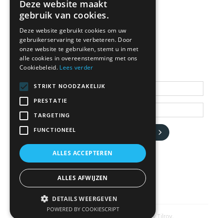
Deze website maakt
gebruik van cookies.
Deze website gebruikt cookies om uw
gebruikerservaring te verbeteren. Door
NEWSLETTER
onze website te gebruiken, stemt u in met
alle cookies in overeenstemming met ons
Cookiebeleid.
Lees verder
Blijf op de hoogte
STRIKT NOODZAKELIJK
PRESTATIE
TARGETING
FUNCTIONEEL
JA, HOU ME OP DE HOOGTE
ALLES ACCEPTEREN
ALLES AFWIJZEN
DETAILS WEERGEVEN
POWERED BY COOKIESCRIPT
© 2026 www.kariboe.be | Powered by
Tilroy
.