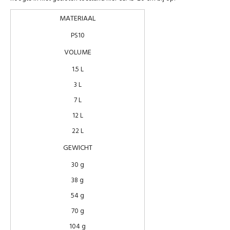
MATERIAAL
PS10
VOLUME
1.5 L
3 L
7 L
12 L
22 L
GEWICHT
30 g
38 g
54 g
70 g
104 g