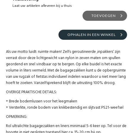
Laat uw artikelen afleveren bij u thuis
TOEVOEGEN
OPHALEN IN EEN WINKEL
Als uw motto luidt: ruimte maken! Zelfs geroutineerde ‚inpakkers‘ zijn
verrast door deze lichtgewicht van nylon in zeven maten om spullen
geordend en snel vindbaar op te bergen. Op elke buidel is het exacte
volume in liters vermeld. Met de bagagezakken kunt u de opbergruimte
van uw rugzak of fietstas individueel indelen waardoor u niet meer lang
hoeft te zoeken. Vanzelfsprekend blijft de uitrusting 100% droog.
OVERIGE PRAKTISCHE DETAILS:
+ Brede bodemlussen voor het leegmaken
+ Versterkte, ronde bodem van knikbestendig en slijtvast PS21-weefsel
OPMERKING:
Rol ultralichte bagagezakken en liners minimaal 5-6 keer op. Tel voor de
hoogte in niet gesloten toestand hier ca. 15-20 cm bij op.