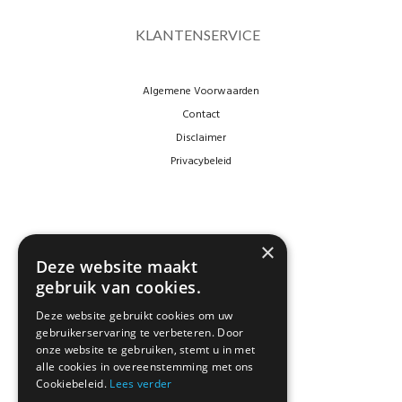
KLANTENSERVICE
Algemene Voorwaarden
Contact
Disclaimer
Privacybeleid
×
Deze website maakt
gebruik van cookies.
Deze website gebruikt cookies om uw
gebruikerservaring te verbeteren. Door
NEWSLETTER
onze website te gebruiken, stemt u in met
alle cookies in overeenstemming met ons
Cookiebeleid.
Lees verder
Blijf op de hoogte