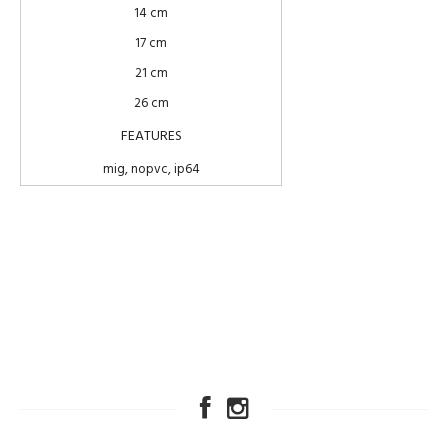
14 cm
17 cm
21 cm
26 cm
FEATURES
mig, nopvc, ip64