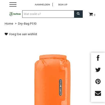
AANMELDEN
SIGN UP
0
Home
>
Dry-Bag PS10
Cadeaubon
Voeg toe aan wishlist
Tenten
Slaapuitrusting
Rugzakken
Keuken
Voeding
Next
Klimmen