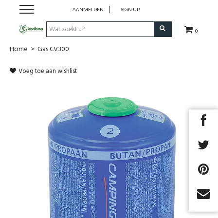
AANMELDEN
SIGN UP
0
Home
>
Gas CV300
Cadeaubon
Voeg toe aan wishlist
Tenten
Slaapuitrusting
Rugzakken
Keuken
Voeding
Klimmen