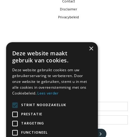
Contact
Disclaimer
Privacybeleid
×
Deze website maakt
gebruik van cookies.
Deze website gebruikt cookies om uw
gebruikerservaring te verbeteren. Door
NEWSLETTER
onze website te gebruiken, stemt u in met
alle cookies in overeenstemming met ons
Cookiebeleid.
Lees verder
Blijf op de hoogte
STRIKT NOODZAKELIJK
PRESTATIE
TARGETING
FUNCTIONEEL
JA, HOU ME OP DE HOOGTE