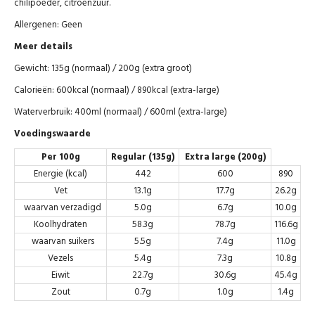
chilipoeder, citroenzuur.
Allergenen: Geen
Meer details
Gewicht: 135g (normaal) / 200g (extra groot)
Calorieën: 600kcal (normaal) / 890kcal (extra-large)
Waterverbruik: 400ml (normaal) / 600ml (extra-large)
Voedingswaarde
Per 100g
Regular (135g)
Extra large (200g)
Energie (kcal)
442
600
890
Vet
13.1g
17.7g
26.2g
waarvan verzadigd
5.0g
6.7g
10.0g
Koolhydraten
58.3g
78.7g
116.6g
waarvan suikers
5.5g
7.4g
11.0g
Vezels
5.4g
7.3g
10.8g
Eiwit
22.7g
30.6g
45.4g
Zout
0.7g
1.0g
1.4g