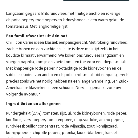
Langzaam gegaard Brits rundvlees met fruitige ancho en rokerige
chipotle pepers, rode pepers en kidneybonen in een warm gekruide
tomatensaus. Met langkorrelige rijst.
Een familiefavoriet uit één pot
Chilli con Carne is een klassiek éénpansgerecht. Met rokerig rundvlees,
zachte bonen en een zachte chilihitte is deze maaltijd zelfs in het
koudste klimaat verwarmend. We koken ons rundvlees langzaam en
voegen paprika, komijn en zoete tomaten toe voor een diepe smaak.
Met knapperige rode peper, nootachtige rode kidneybonen en de
subtiele kruiden van ancho en chipotle chili smaakt dit eenpansgerecht
precies zoals we het nodig hebben na een lange wandeling. Een Zuid-
Amerikaanse klassieker uit een schuur in Dorset - gemaakt voor uw
volgende avontuur.
Ingrediënten en allergenen
Rundergehakt (27%), tomaten, rijst, ui, rode kidneybonen, rode peper,
knoflook, verse pepers, tomatenpuree, raapzaadolie, ancho pepers,
rundvleesbouillonconcentraat, rode wijnazijn, zout, komijnzaad,
komijnpoeder, chipotle pepers, paprika, laurierbladeren, kaneel,