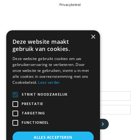
Privacybeleid
×
Deze website maakt
gebruik van cookies.
Deze website gebruikt cookies om uw
gebruikerservaring te verbeteren. Door
NEWSLETTER
onze website te gebruiken, stemt u in met
alle cookies in overeenstemming met ons
Cookiebeleid.
Lees verder
Blijf op de hoogte
STRIKT NOODZAKELIJK
PRESTATIE
TARGETING
FUNCTIONEEL
JA, HOU ME OP DE HOOGTE
ALLES ACCEPTEREN