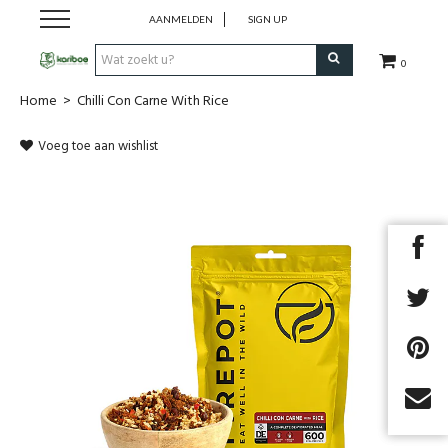
AANMELDEN
SIGN UP
0
Home
>
Chilli Con Carne With Rice
Cadeaubon
Voeg toe aan wishlist
Tenten
Slaapuitrusting
Rugzakken
Keuken
Voeding
Klimmen