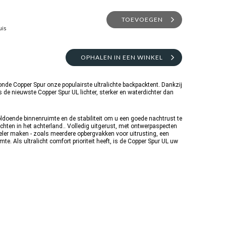
TOEVOEGEN
uis
OPHALEN IN EEN WINKEL
onde Copper Spur onze populairste ultralichte backpacktent
.
Dankzij
de nieuwste Copper Spur UL lichter, sterker en waterdichter dan
oldoende binnenruimte en de stabiliteit om u een goede nachtrust te
chten in het achterland.
.
Volledig uitgerust, met ontwerpaspecten
beler maken - zoals meerdere opbergvakken voor uitrusting, een
imte
.
Als ultralicht comfort prioriteit heeft, is de Copper Spur UL uw