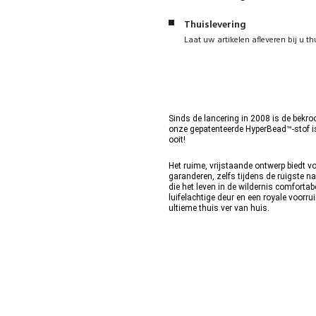
Thuislevering
Laat uw artikelen afleveren bij u th
Sinds de lancering in 2008 is de bekro
onze gepatenteerde HyperBead™-stof is 
ooit!
Het ruime, vrijstaande ontwerp biedt v
garanderen, zelfs tijdens de ruigste na
die het leven in de wildernis comforta
luifelachtige deur en een royale voorru
ultieme thuis ver van huis
.