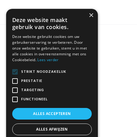
×
Deze website maakt
gebruik van cookies.
Deze website gebruikt cookies om uw
KLANTENSERVICE
gebruikerservaring te verbeteren. Door
onze website te gebruiken, stemt u in met
alle cookies in overeenstemming met ons
Cookiebeleid.
Lees verder
Algemene Voorwaarden
Contact
STRIKT NOODZAKELIJK
Disclaimer
PRESTATIE
Privacybeleid
TARGETING
FUNCTIONEEL
ALLES ACCEPTEREN
ALLES AFWIJZEN