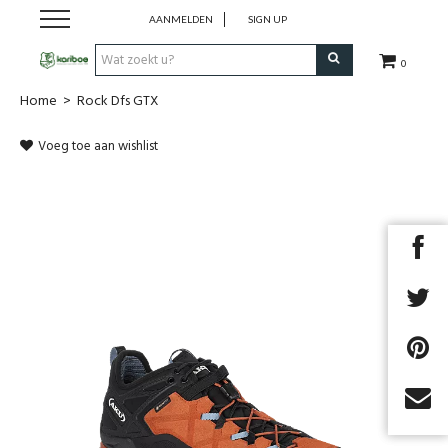
AANMELDEN
SIGN UP
0
Home
>
Rock Dfs GTX
Cadeaubon
Voeg toe aan wishlist
Tenten
Slaapuitrusting
Rugzakken
Keuken
Voeding
Next
Klimmen