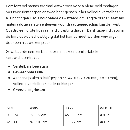
Comfortabel harnas speciaal ontworpen voor alpiene beklimmingen.
Met twee riemgespen en twee beengespen is het volledig verstelbaar in
alle richtingen. Het is voldoende gewatteerd om lang te dragen. Met zes
materiaalogen en twee sleuven voor draaggereedschap kan de Twist
Quattro een grote hoeveelheid uitrusting dragen. De slijtage-indicator in
de bindlus waarschuwt tijdig dat het harnas moet worden vervangen
door een nieuw exemplaar.
Gewatteerde riem en beenlussen met zeer comfortabele
sandwichconstructie
Verstelbare beenlussen
Beweegbare taille
4 roestvrijstalen schuifgespen SS-420J2 (2 x 20 mm, 2 x 30 mm),
volledig verstelbaar in alle richtingen
6 versnellingslussen
SIZE
WAIST
LEGS
WEIGHT
XS - M
65 - 95 cm
45 - 60 cm
420 g
M - XL
76 - 110 cm
53 - 72 cm
460 g