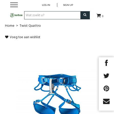
LOG IN
SIGN UP
0
Home
>
Twist Quattro
Cadeaubon
Voeg toe aan wishlist
Tenten
Slaapuitrusting
Rugzakken
Keuken
Voeding
Klimmen