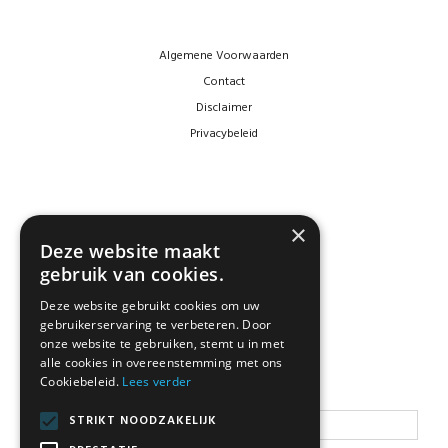
Algemene Voorwaarden
Contact
Disclaimer
Privacybeleid
×
Deze website maakt
gebruik van cookies.
Deze website gebruikt cookies om uw
gebruikerservaring te verbeteren. Door
NEWSLETTER
onze website te gebruiken, stemt u in met
alle cookies in overeenstemming met ons
Cookiebeleid.
Lees verder
Blijf op de hoogte
STRIKT NOODZAKELIJK