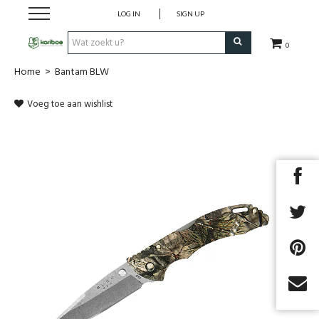
LOG IN
SIGN UP
0
Home
>
Bantam BLW
Cadeaubon
Voeg toe aan wishlist
Tenten
Slaapuitrusting
Rugzakken
Keuken
Voeding
Next
Klimmen