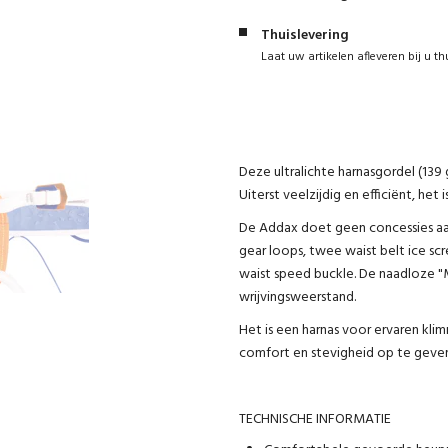
Thuislevering
Laat uw artikelen afleveren bij u th
Deze ultralichte harnasgordel (139
Uiterst veelzijdig en efficiënt, he
De Addax doet geen concessies aan
gear loops, twee waist belt ice s
waist speed buckle. De naadloze "
wrijvingsweerstand.
Het is een harnas voor ervaren kli
comfort en stevigheid op te geven
TECHNISCHE INFORMATIE