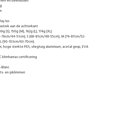
iem en beenlussen
ng
em
lay lus
lastiek aan de achterkant
9g (S), 150g (M), 162g (L), 174g (XL)
63-76cm/44-51cm); S (68-81cm/48-55cm), M (74-87cm/52-
XL (90-103cm/63-70cm).
 hoge sterkte PES, vliegtuig aluminium, acetal gesp, EVA
klimharnas certificering
-Blanc
s- en ijsklimmen