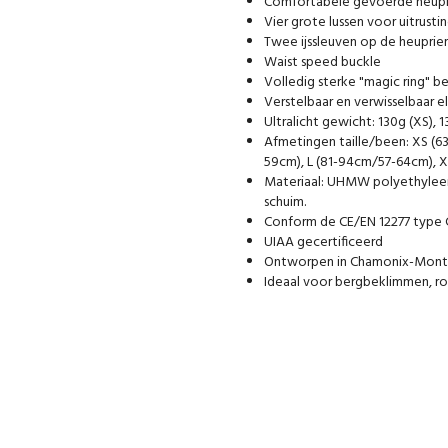
Comfortabele gevoerde heupr
Vier grote lussen voor uitrusti
Twee ijssleuven op de heupri
Waist speed buckle
Volledig sterke "magic ring" be
Verstelbaar en verwisselbaar e
Ultralicht gewicht: 130g (XS), 13
Afmetingen taille/been: XS (
59cm), L (81-94cm/57-64cm), 
Materiaal: UHMW polyethyleen,
schuim.
Conform de CE/EN 12277 type C 
UIAA gecertificeerd
Ontworpen in Chamonix-Mont
Ideaal voor bergbeklimmen, rot