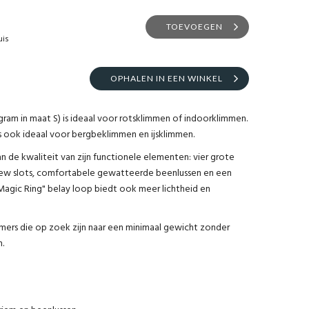
TOEVOEGEN
uis
OPHALEN IN EEN WINKEL
 gram in maat S) is ideaal voor rotsklimmen of indoorklimmen.
t is ook ideaal voor bergbeklimmen en ijsklimmen.
 de kwaliteit van zijn functionele elementen: vier grote
crew slots, comfortabele gewatteerde beenlussen en een
Magic Ring" belay loop biedt ook meer lichtheid en
mmers die op zoek zijn naar een minimaal gewicht zonder
.