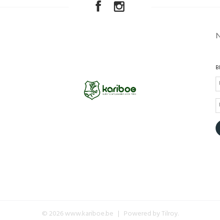
B
© 2026 www.kariboe.be | Powered by
Tilroy
.