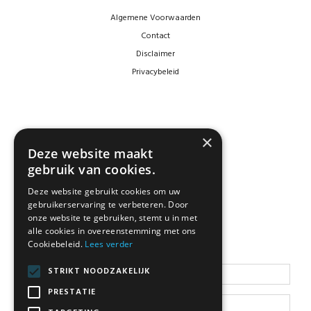
Algemene Voorwaarden
Contact
Disclaimer
Privacybeleid
×
Deze website maakt
gebruik van cookies.
Deze website gebruikt cookies om uw
gebruikerservaring te verbeteren. Door
NEWSLETTER
onze website te gebruiken, stemt u in met
alle cookies in overeenstemming met ons
Cookiebeleid.
Lees verder
Blijf op de hoogte
STRIKT NOODZAKELIJK
PRESTATIE