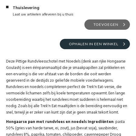
Thuislevering
Laat uw artikelen afleveren bij u thuis
TOEVOEGEN
OPHALEN IN EEN WINKEL
Deze Pittige Rundvleesschotel met Noedels (denk aan rijke Hongaarse
Goulash) is een éénpansmaaltijd die je smaakpapillen zal prikkelen en
een ervaring is die ver afstaat van de borden die ooit werden
geserveerd in de destijds zo geliefde mobiele voedselwagens.
Rundvlees en noedels completeren perfect de Trek'n Eat-versie, die
vermoeide lichamen zelfs bij koele temperaturen opwarmt. Een lange
voorbereiding waarbij het rundvlees moet sudderen is helemaal niet
nodig. Zoals bij alle Trek'n Eat maaltijden is de bereiding eenvoudig en
snel, terwijl je er zeker van kunt zijn dat je geen smaak tekort komt.
Hongaarse pan met rundvlees en noedels Ingrediënten
: pasta
50% (gries van harde tarwe, ei, zout), jus (bevat soja), sausbinder,
rundvlees 8%, paprika, tomaten, chilipoeder, cayennepeper Droog