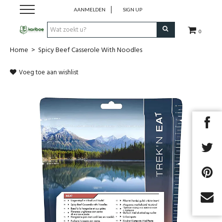
AANMELDEN
SIGN UP
0
Home
>
Spicy Beef Casserole With Noodles
Cadeaubon
Voeg toe aan wishlist
Tenten
Slaapuitrusting
Rugzakken
Keuken
Voeding
Next
Klimmen