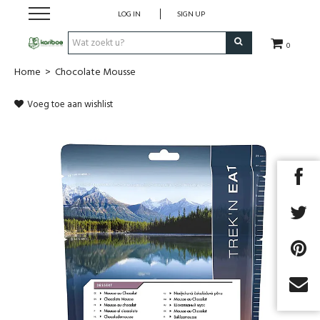
LOG IN
SIGN UP
0
Home
>
Chocolate Mousse
Cadeaubon
Voeg toe aan wishlist
Tenten
Slaapuitrusting
Rugzakken
Keuken
Voeding
Next
Klimmen