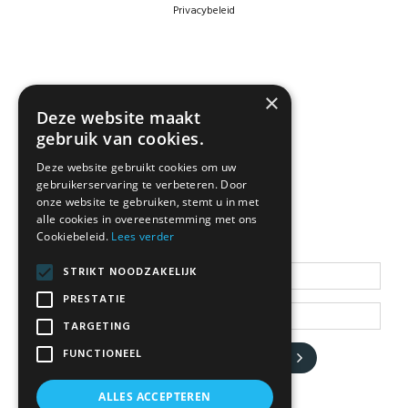
Privacybeleid
×
Deze website maakt
gebruik van cookies.
Deze website gebruikt cookies om uw
gebruikerservaring te verbeteren. Door
NEWSLETTER
onze website te gebruiken, stemt u in met
alle cookies in overeenstemming met ons
Cookiebeleid.
Lees verder
Blijf op de hoogte
STRIKT NOODZAKELIJK
PRESTATIE
TARGETING
FUNCTIONEEL
JA, HOU ME OP DE HOOGTE
ALLES ACCEPTEREN