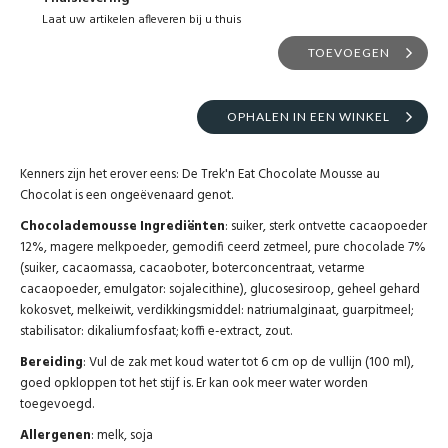
Laat uw artikelen afleveren bij u thuis
TOEVOEGEN
OPHALEN IN EEN WINKEL
Kenners zijn het erover eens: De Trek'n Eat Chocolate Mousse au
Chocolat is een ongeëvenaard genot.
Chocolademousse Ingrediënten
: suiker, sterk ontvette cacaopoeder
12%, magere melkpoeder, gemodifi ceerd zetmeel, pure chocolade 7%
(suiker, cacaomassa, cacaoboter, boterconcentraat, vetarme
cacaopoeder, emulgator: sojalecithine), glucosesiroop, geheel gehard
kokosvet, melkeiwit, verdikkingsmiddel: natriumalginaat, guarpitmeel;
stabilisator: dikaliumfosfaat; koffi e-extract, zout.
Bereiding
: Vul de zak met koud water tot 6 cm op de vullijn (100 ml),
goed opkloppen tot het stijf is. Er kan ook meer water worden
toegevoegd.
Allergenen
: melk, soja