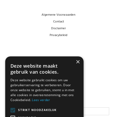
Algemene Voorwaarden
Contact
Disclaimer
Privacybeleid
×
Deze website maakt
gebruik van cookies.
Deze website gebruikt cookies om uw
gebruikerservaring te verbeteren. Door
NEWSLETTER
onze website te gebruiken, stemt u in met
alle cookies in overeenstemming met ons
Cookiebeleid.
Lees verder
Blijf op de hoogte
STRIKT NOODZAKELIJK