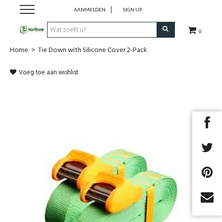
AANMELDEN
SIGN UP
0
Home
>
Tie Down with Silicone Cover 2-Pack
Cadeaubon
Voeg toe aan wishlist
Tenten
Slaapuitrusting
Rugzakken
Keuken
Voeding
Klimmen