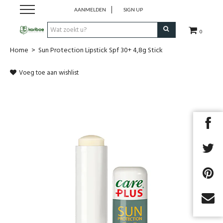
AANMELDEN
SIGN UP
0
Home
>
Sun Protection Lipstick Spf 30+ 4,8g Stick
Cadeaubon
Voeg toe aan wishlist
Tenten
Slaapuitrusting
Rugzakken
Keuken
Voeding
Klimmen