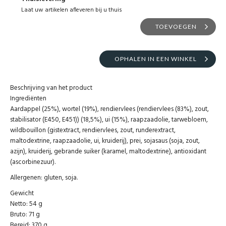
Laat uw artikelen afleveren bij u thuis
TOEVOEGEN
OPHALEN IN EEN WINKEL
Beschrijving van het product
Ingrediënten
Aardappel (25%), wortel (19%), rendiervlees (rendiervlees (83%), zout,
stabilisator (E450, E451)) (18,5%), ui (15%), raapzaadolie, tarwebloem,
wildbouillon (gistextract, rendiervlees, zout, runderextract,
maltodextrine, raapzaadolie, ui, kruiderij), prei, sojasaus (soja, zout,
azijn), kruiderij, gebrande suiker (karamel, maltodextrine), antioxidant
(ascorbinezuur).
Allergenen: gluten, soja.
Gewicht
Netto: 54 g
Bruto: 71 g
Bereid: 370 g