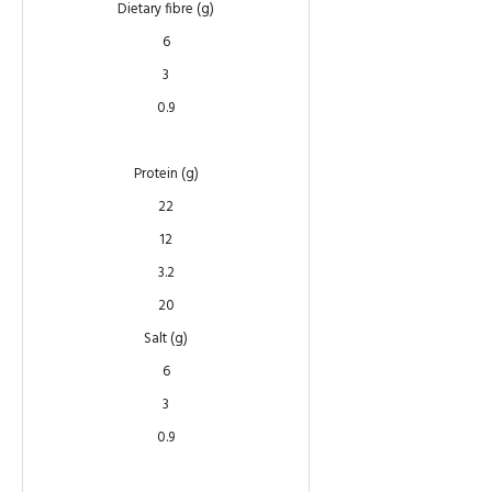
Dietary fibre (g)
6
3
0.9
Protein (g)
22
12
3.2
20
Salt (g)
6
3
0.9