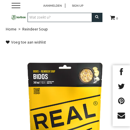
AANMELDEN
SIGN UP
0
Home
>
Reindeer Soup
Cadeaubon
Voeg toe aan wishlist
Tenten
Slaapuitrusting
Rugzakken
Keuken
Voeding
Next
Klimmen