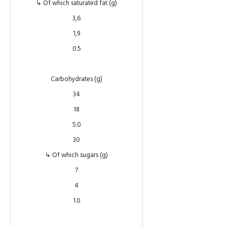
↳ Of which saturated fat (g)
3,6
1,9
0.5
Carbohydrates (g)
34
18
5.0
30
↳ Of which sugars (g)
7
4
1.0