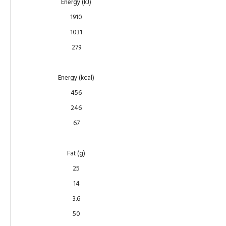
Energy (kJ)
1910
1031
279
Energy (kcal)
456
246
67
Fat (g)
25
14
3.6
50