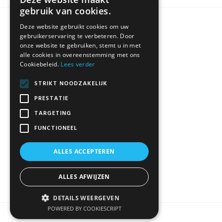
gebruik van cookies.
Deze website gebruikt cookies om uw
KLANTENSERVICE
gebruikerservaring te verbeteren. Door
onze website te gebruiken, stemt u in met
alle cookies in overeenstemming met ons
Cookiebeleid.
Lees verder
Algemene Voorwaarden
Contact
STRIKT NOODZAKELIJK
Disclaimer
PRESTATIE
Privacybeleid
TARGETING
FUNCTIONEEL
ALLES ACCEPTEREN
ALLES AFWIJZEN
DETAILS WEERGEVEN
POWERED BY COOKIESCRIPT