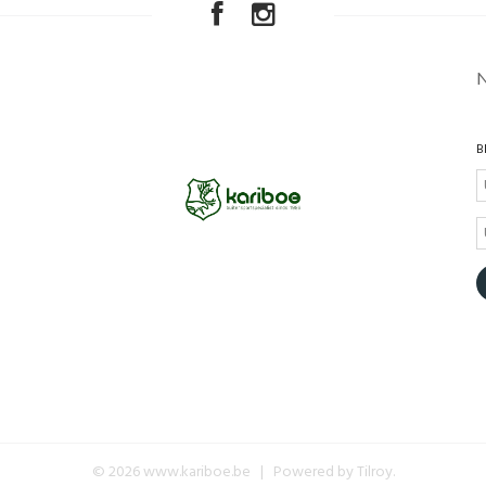
B
© 2026 www.kariboe.be | Powered by
Tilroy
.