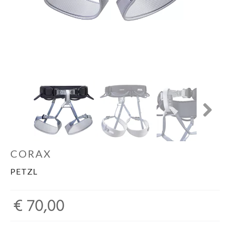
Schoenen
Kleding
Varia
Promo
Next
CORAX
PETZL
€ 70,00