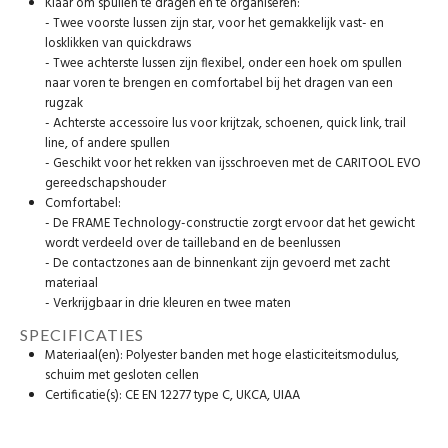
Klaar om spullen te dragen en te organiseren:
- Twee voorste lussen zijn star, voor het gemakkelijk vast- en
losklikken van quickdraws
- Twee achterste lussen zijn flexibel, onder een hoek om spullen
naar voren te brengen en comfortabel bij het dragen van een
rugzak
- Achterste accessoire lus voor krijtzak, schoenen, quick link, trail
line, of andere spullen
- Geschikt voor het rekken van ijsschroeven met de CARITOOL EVO
gereedschapshouder
Comfortabel:
- De FRAME Technology-constructie zorgt ervoor dat het gewicht
wordt verdeeld over de tailleband en de beenlussen
- De contactzones aan de binnenkant zijn gevoerd met zacht
materiaal
- Verkrijgbaar in drie kleuren en twee maten
SPECIFICATIES
Materiaal(en): Polyester banden met hoge elasticiteitsmodulus,
schuim met gesloten cellen
Certificatie(s): CE EN 12277 type C, UKCA, UIAA