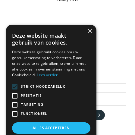
Privacybeleid
×
Deze website maakt
gebruik van cookies.
Deze website gebruikt cookies om uw
NEWSLETTER
gebruikerservaring te verbeteren. Door
onze website te gebruiken, stemt u in met
alle cookies in overeenstemming met ons
Cookiebeleid.
Lees verder
Blijf op de hoogte
STRIKT NOODZAKELIJK
PRESTATIE
TARGETING
FUNCTIONEEL
JA, HOU ME OP DE HOOGTE
ALLES ACCEPTEREN