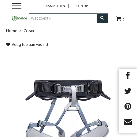
AANMELDEN
SIGN UP
0
Home
>
Corax
Cadeaubon
Voeg toe aan wishlist
Tenten
Slaapuitrusting
Rugzakken
Keuken
Voeding
Next
Klimmen