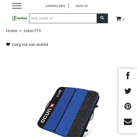
AANMELDEN
SIGN UP
0
Home
>
Joker FTS
Cadeaubon
Voeg toe aan wishlist
Tenten
Slaapuitrusting
Rugzakken
Keuken
Voeding
Next
Klimmen