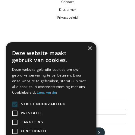
Contact
Disclaimer
Privacybeleid
×
Deze website maakt
gebruik van cookies.
Deze website gebruikt cookies om uw
gebruikerservaring te verbeteren. Door
NEWSLETTER
onze website te gebruiken, stemt u in met
alle cookies in overeenstemming met ons
Cookiebeleid.
Lees verder
Blijf op de hoogte
STRIKT NOODZAKELIJK
PRESTATIE
TARGETING
FUNCTIONEEL
JA, HOU ME OP DE HOOGTE