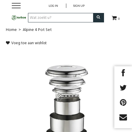
LOG IN
SIGN UP
0
Home
>
Alpine 4 Pot Set
Cadeaubon
Voeg toe aan wishlist
Tenten
Slaapuitrusting
Rugzakken
Keuken
Voeding
Next
Klimmen