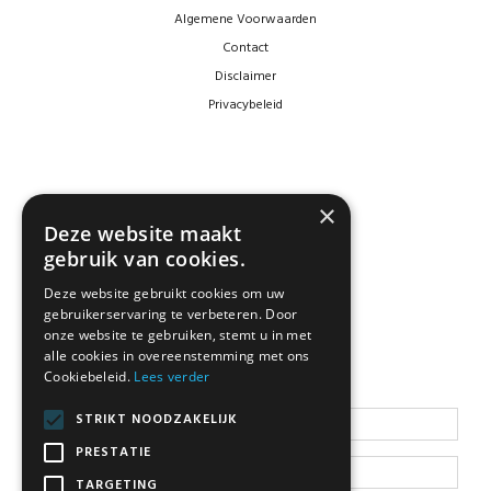
Algemene Voorwaarden
Contact
Disclaimer
Privacybeleid
×
Deze website maakt
gebruik van cookies.
Deze website gebruikt cookies om uw
NEWSLETTER
gebruikerservaring te verbeteren. Door
onze website te gebruiken, stemt u in met
alle cookies in overeenstemming met ons
Cookiebeleid.
Lees verder
Blijf op de hoogte
STRIKT NOODZAKELIJK
PRESTATIE
TARGETING