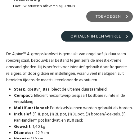
Laat uw artikelen afleveren bij u thuis
TOEVOEGEN
OPHALEN IN EEN WINKEL
De Alpine™ 4-groeps kookset is gemaakt van ongelooflijk duurzaam
roestvrij staal, betrouwbaar bestand tegen zelfs de meest extreme
omstandigheden. Hij is perfect voor intensief gebruik door frequente
reizigers, of door gidsen en instellingen, waar u veel maaltijden zult
bereiden tijdens de meest uiteenlopende avonturen.
Sterk
: Roestvrij staal biedt de ultieme duurzaamheid.
Compact
: Efficiënt nestontwerp bespaart kostbare ruimte in de
verpakking.
Multifunctioneel
: Potdeksels kunnen worden gebruikt als borden.
Inclusief
: (1) 1L pot, (1) 2L pot, (1) 3L pot, (3) borden/-deksels, (1)
PanHandler™ pot handvat, en stuff sack
Gewicht
: 1,40 kg
Diameter
: 22,9 cm