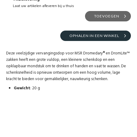
Laat uw artikelen afleveren bij u thuis
TOEVOEGEN
OPHALEN IN EEN WINKEL
Deze veelzijdige vervangingsdop voor MSR Dromedary® en DromLite™
zakken heeft een grote vuldop, een kleinere schenkdop en een
opklapbaar mondstuk om te drinken of handen en vaat te wassen. De
schenksnelheid is opnieuw ontworpen om een hoog volume, lage
kracht te bieden voor gemakkelijker, nauwkeurig schenken.
Gewicht
: 20 g