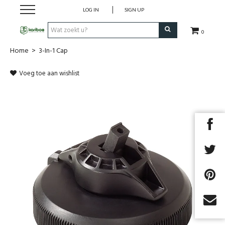
LOG IN
SIGN UP
0
Home
>
3-In-1 Cap
Cadeaubon
Voeg toe aan wishlist
Tenten
Slaapuitrusting
Rugzakken
Keuken
Voeding
Next
Klimmen