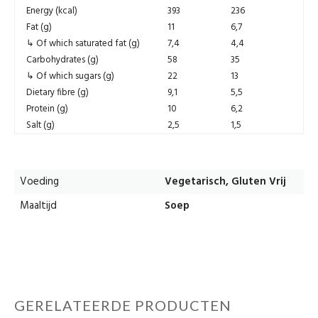
Energy (kcal)
393
236
Fat (g)
11
6,7
↳ Of which saturated fat (g)
7,4
4,4
Carbohydrates (g)
58
35
↳ Of which sugars (g)
22
13
Dietary fibre (g)
9,1
5,5
Protein (g)
10
6,2
Salt (g)
2,5
1,5
Voeding
Vegetarisch, Gluten Vrij
Maaltijd
Soep
GERELATEERDE PRODUCTEN