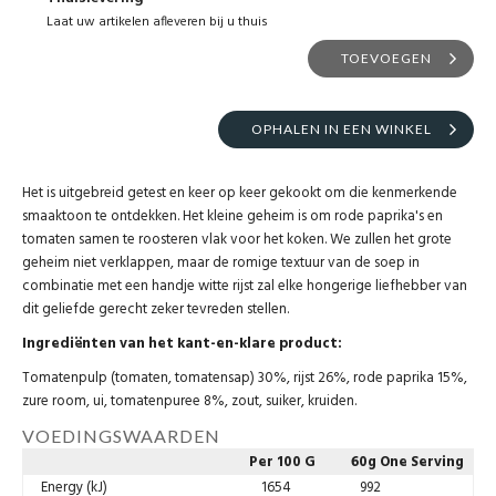
Laat uw artikelen afleveren bij u thuis
TOEVOEGEN
OPHALEN IN EEN WINKEL
Het is uitgebreid getest en keer op keer gekookt om die kenmerkende
smaaktoon te ontdekken. Het kleine geheim is om rode paprika's en
tomaten samen te roosteren vlak voor het koken. We zullen het grote
geheim niet verklappen, maar de romige textuur van de soep in
combinatie met een handje witte rijst zal elke hongerige liefhebber van
dit geliefde gerecht zeker tevreden stellen.
Ingrediënten van het kant-en-klare product:
Tomatenpulp (tomaten, tomatensap) 30%, rijst 26%, rode paprika 15%,
zure room, ui, tomatenpuree 8%, zout, suiker, kruiden.
VOEDINGSWAARDEN
Per 100 G
60g
One Serving
Energy (kJ)
1654
992