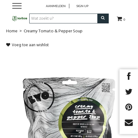
AANMELDEN
SIGN UP
0
Home
>
Creamy Tomato & Pepper Soup
Cadeaubon
Voeg toe aan wishlist
Tenten
Slaapuitrusting
Rugzakken
Keuken
Voeding
Next
Klimmen