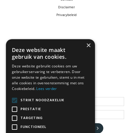
Disclaimer
Privacybeleid
×
Deze website maakt
gebruik van cookies.
Deze website gebruikt cookies om uw
gebruikerservaring te verbeteren. Door
NEWSLETTER
onze website te gebruiken, stemt u in met
alle cookies in overeenstemming met ons
Cookiebeleid.
Lees verder
Blijf op de hoogte
STRIKT NOODZAKELIJK
PRESTATIE
TARGETING
FUNCTIONEEL
JA, HOU ME OP DE HOOGTE