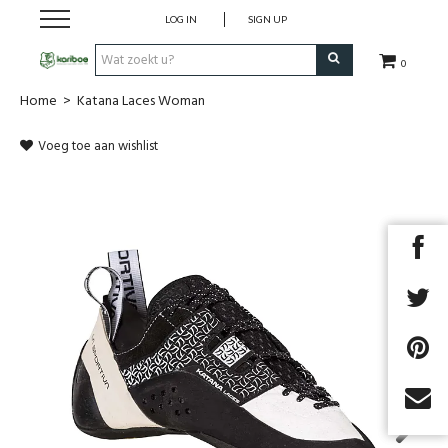
LOG IN
SIGN UP
0
Home
>
Katana Laces Woman
Cadeaubon
Voeg toe aan wishlist
Tenten
Slaapuitrusting
Rugzakken
Keuken
Voeding
Klimmen