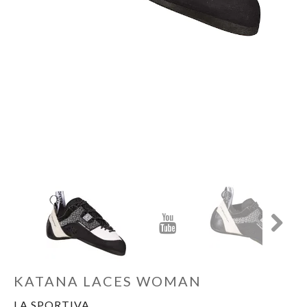
Next
Schoenen
Kleding
Varia
Promo
Next
KATANA LACES WOMAN
LA SPORTIVA