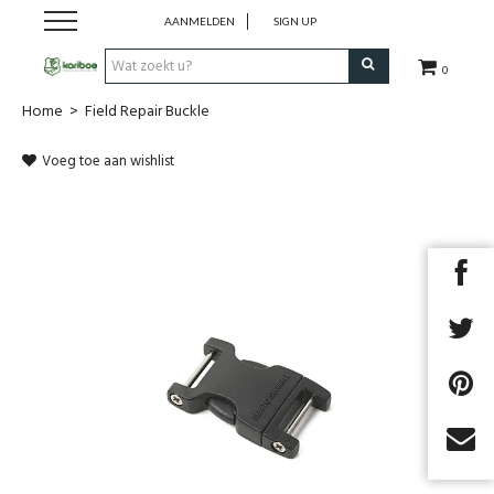
AANMELDEN
SIGN UP
0
Home
>
Field Repair Buckle
Cadeaubon
Voeg toe aan wishlist
Tenten
Slaapuitrusting
Rugzakken
Keuken
Voeding
Next
Klimmen