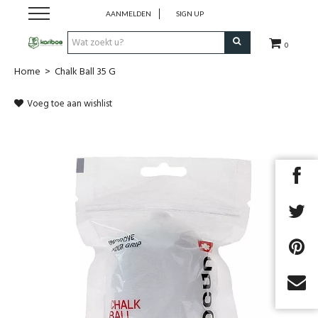
AANMELDEN
SIGN UP
0
Home
>
Chalk Ball 35 G
Cadeaubon
Voeg toe aan wishlist
Tenten
Slaapuitrusting
Rugzakken
Keuken
Voeding
Next
Klimmen