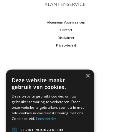
KLANTENSERVICE
Algemene Voorwaarden
Contact
Disclaimer
Privacybeleid
×
Deze website maakt
gebruik van cookies.
Deze website gebruikt cookies om uw
gebruikerservaring te verbeteren. Door
NEWSLETTER
onze website te gebruiken, stemt u in met
alle cookies in overeenstemming met ons
Cookiebeleid.
Lees verder
Blijf op de hoogte
STRIKT NOODZAKELIJK