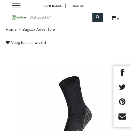
AANMELDEN
SIGN UP
0
Home
>
Bugsox Adventure
Cadeaubon
Voeg toe aan wishlist
Tenten
Slaapuitrusting
Rugzakken
Keuken
Voeding
Next
Klimmen