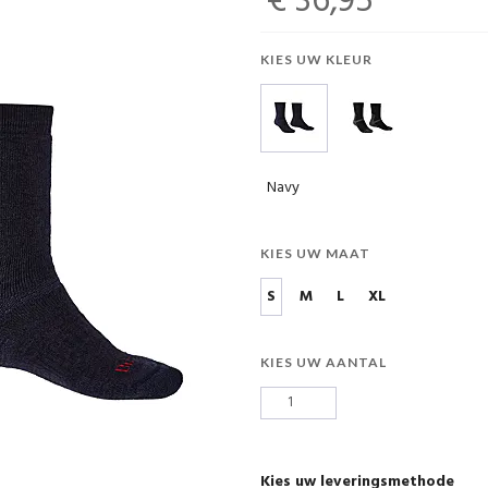
€ 36,95
KIES UW KLEUR
Navy
KIES UW MAAT
S
M
L
XL
KIES UW AANTAL
Kies uw leveringsmethode