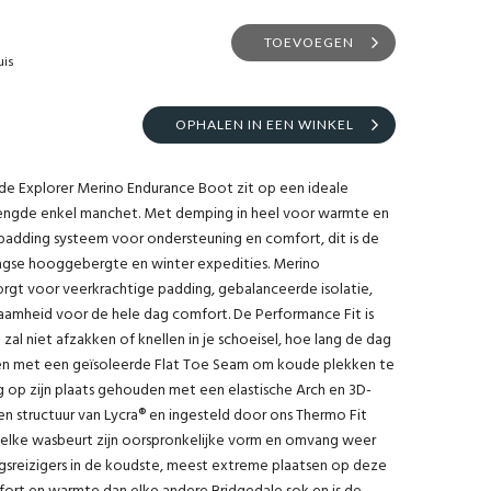
TOEVOEGEN
uis
OPHALEN IN EEN WINKEL
 de Explorer Merino Endurance Boot zit op een ideale
engde enkel manchet. Met demping in heel voor warmte en
dding systeem voor ondersteuning en comfort, dit is de
agse hooggebergte en winter expedities. Merino
gt voor veerkrachtige padding, gebalanceerde isolatie,
amheid voor de hele dag comfort. De Performance Fit is
al niet afzakken of knellen in je schoeisel, hoe lang de dag
ten met een geïsoleerde Flat Toe Seam om koude plekken te
op zijn plaats gehouden met een elastische Arch en 3D-
structuur van Lycra® en ingesteld door ons Thermo Fit
 elke wasbeurt zijn oorspronkelijke vorm en omvang weer
sreizigers in de koudste, meest extreme plaatsen op deze