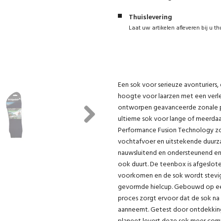
Thuislevering
Laat uw artikelen afleveren bij u th
Een sok voor serieuze avonturiers,
hoogte voor laarzen met een verl
ontworpen geavanceerde zonale pa
ultieme sok voor lange of meerda
Next
Performance Fusion Technology zor
vochtafvoer en uitstekende duurza
nauwsluitend en ondersteunend en z
ook duurt. De teenbox is afgeslo
voorkomen en de sok wordt stevig 
gevormde hielcup. Gebouwd op een 
proces zorgt ervoor dat de sok na
aanneemt. Getest door ontdekking