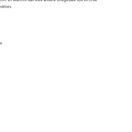
ort en warmte dan elke andere Bridgedale sok en is de
dities.
en