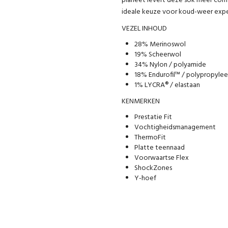
planeet levert deze sok meer comf
ideale keuze voor koud-weer expe
VEZEL INHOUD
28% Merinoswol
19% Scheerwol
34% Nylon / polyamide
18% Endurofil™ / polypropyle
1% LYCRA® / elastaan
KENMERKEN
Prestatie Fit
Vochtigheidsmanagement
ThermoFit
Platte teennaad
Voorwaartse Flex
ShockZones
Y-hoef