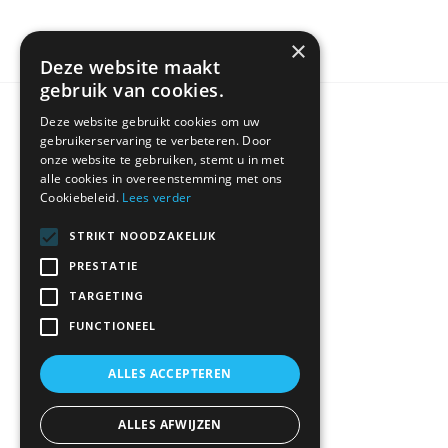
×
Deze website maakt
gebruik van cookies.
Deze website gebruikt cookies om uw
KLANTENSERVICE
gebruikerservaring te verbeteren. Door
onze website te gebruiken, stemt u in met
alle cookies in overeenstemming met ons
Cookiebeleid.
Lees verder
Algemene Voorwaarden
Contact
STRIKT NOODZAKELIJK
Disclaimer
PRESTATIE
Privacybeleid
TARGETING
FUNCTIONEEL
ALLES ACCEPTEREN
ALLES AFWIJZEN