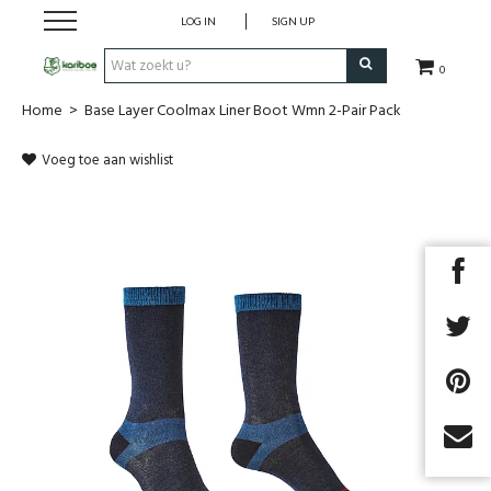
LOG IN
SIGN UP
0
Home
>
Base Layer Coolmax Liner Boot Wmn 2-Pair Pack
Cadeaubon
Voeg toe aan wishlist
Tenten
Slaapuitrusting
Rugzakken
Keuken
Voeding
Next
Klimmen