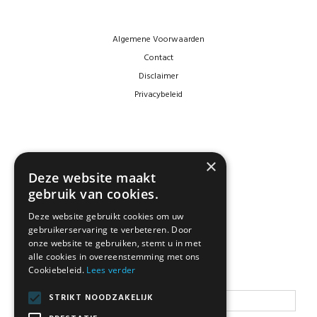
Algemene Voorwaarden
Contact
Disclaimer
Privacybeleid
×
Deze website maakt
gebruik van cookies.
Deze website gebruikt cookies om uw
gebruikerservaring te verbeteren. Door
NEWSLETTER
onze website te gebruiken, stemt u in met
alle cookies in overeenstemming met ons
Cookiebeleid.
Lees verder
Blijf op de hoogte
STRIKT NOODZAKELIJK