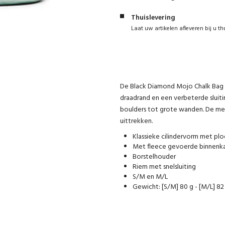
Thuislevering
Laat uw artikelen afleveren bij u th
De Black Diamond Mojo Chalk Bag h
draadrand en een verbeterde sluitin
boulders tot grote wanden. De mee
uittrekken.
Klassieke cilindervorm met pl
Met fleece gevoerde binnenka
Borstelhouder
Riem met snelsluiting
S/M en M/L
Gewicht: [S/M] 80 g - [M/L] 82