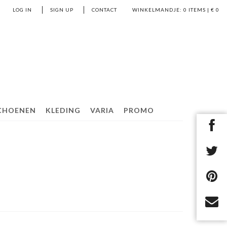
LOG IN
SIGN UP
CONTACT
WINKELMANDJE:
0
ITEMS | €
0
CHOENEN
KLEDING
VARIA
PROMO