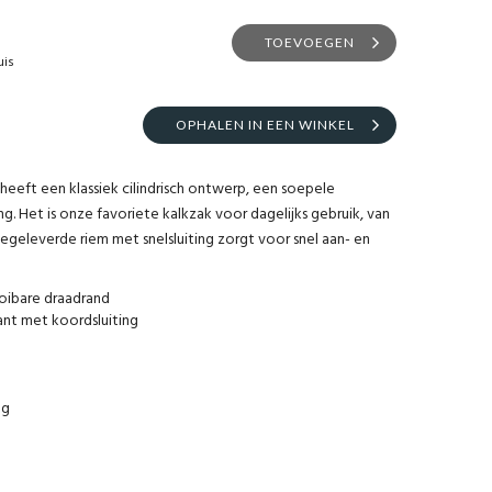
TOEVOEGEN
uis
OPHALEN IN EEN WINKEL
eeft een klassiek cilindrisch ontwerp, een soepele
g. Het is onze favoriete kalkzak voor dagelijks gebruik, van
geleverde riem met snelsluiting zorgt voor snel aan- en
ooibare draadrand
nt met koordsluiting
 g